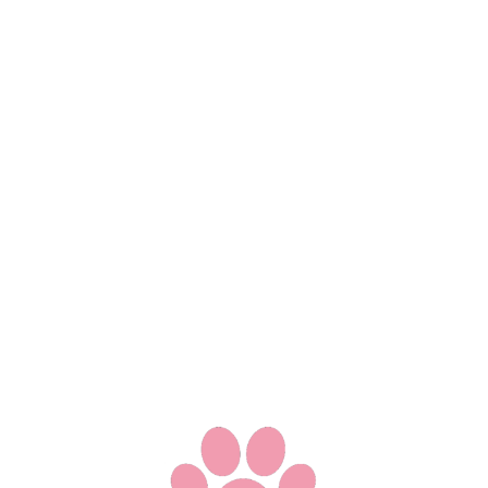
留言
(
0
)
。
© 2019-
2026
aiiko.club
v
2.0.0
爱喵已服侍2638天及9318223次访问 -
Shiina Aiiko
由
Next.js
/
Rust
全栈驱动 - 基于
SakiSSO
/
SakiUI
/
SAaSS
体系 -
反
馈Bug
-
开发日志
渝ICP备19008047号-1 - SA.NO.00001
中文(简体)
中文(繁体)
英文