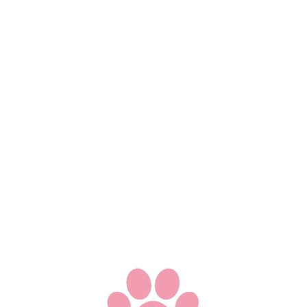
搜索 爱喵用户1582783712
何以言之？
© 2019-
2026
aiiko.club
v
2.0.0
爱喵已服侍2637天及9311623次访问 -
Shiina Aiiko
由
Next.js
/
Rust
全栈驱动 - 基于
SakiSSO
/
SakiUI
/
SAaSS
体系 -
反
馈Bug
-
开发日志
渝ICP备19008047号-1 - SA.NO.00001
中文(简体)
中文(繁体)
英文