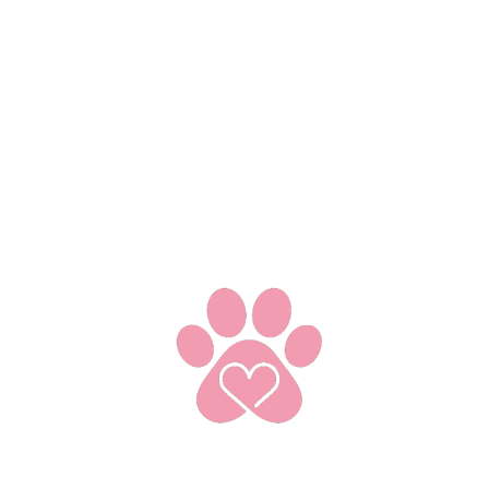
还说别怕。。。
稀里糊涂的后面我也忘了。反正就是飞到了老家的一个河
边、飞到了千与千寻里的汤屋等等。就这样我们被中国警
方发现后对方警告非法使用空域、要求立即下来接受调
查、并且还警告中国不允许私人飞行。我更加害怕了。可
是我被铐着的。我无能为力。最后对方背了个降落伞就自
己一个人飞下去了。还说让我好自为之？？？我就这样。
只能靠自己来控制滑翔伞了。可是我被铐着的啊Z。为了控
制滑翔伞、我的手腕和脚腕都被铐环磨破了。就在这时。
对方空军四家直升飞机用了个特别大的网。挡在了我的前
方。就这样我撞了上去。军方就立马飞高。我就被束缚在
网里了。被这样飞到了平底。
军方准备来拘捕我了。发现我居然被铐在上面的。于是直
接用钢锯锯开了我的手铐。给我换上了一副手脚连体铐。
就这样、我被强行押走了。各种审问下、对方觉得我是美
国人的间谍、来收取情报的、于是以通敌卖国罪判了我无
期徒刑、永世为奴。