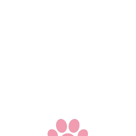
留言
(
0
)
何以言之？
© 2019-
2026
aiiko.club
v
2.0.0
愛喵已服侍2636天及9308309次訪問 -
Shiina Aiiko
由
Next.js
/
Rust
全棧驅動 - 基於
SakiSSO
/
SakiUI
/
SAaSS
體系 -
反
饋Bug
-
开发日志
渝ICP备19008047号-1 - SA.NO.00001
中文(簡體)
中文(繁體)
英文